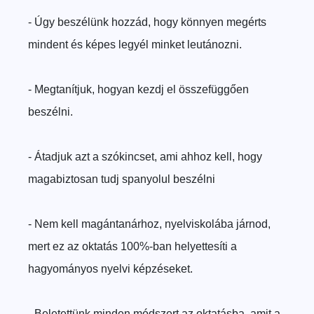
- Úgy beszélünk hozzád, hogy könnyen megérts
mindent és képes legyél minket leutánozni.
- Megtanítjuk, hogyan kezdj el összefüggően
beszélni.
- Átadjuk azt a szókincset, ami ahhoz kell, hogy
magabiztosan tudj spanyolul beszélni
- Nem kell magántanárhoz, nyelviskolába járnod,
mert ez az oktatás 100%-ban helyettesíti a
hagyományos nyelvi képzéseket.
- Beletettünk minden módszert az oktatásba, amit a