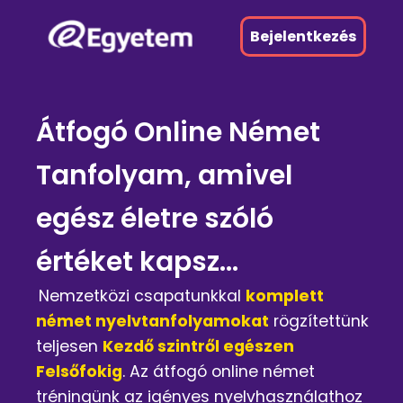
Bejelentkezés
Átfogó Online Német
Tanfolyam, amivel
egész életre szóló
értéket kapsz...
Nemzetközi csapatunkkal
komplett
német nyelvtanfolyamokat
rögzítettünk
teljesen
Kezdő szintről egészen
Felsőfokig
. Az átfogó online német
tréningünk az igényes nyelvhasználathoz