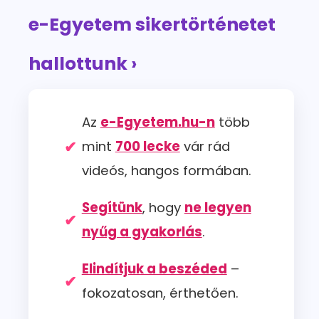
e-Egyetem sikertörténetet
hallottunk ›
Az
e-Egyetem.hu-n
több
mint
700 lecke
vár rád
videós, hangos formában.
Segítünk
, hogy
ne legyen
nyűg a gyakorlás
.
Elindítjuk a beszéded
–
fokozatosan, érthetően.