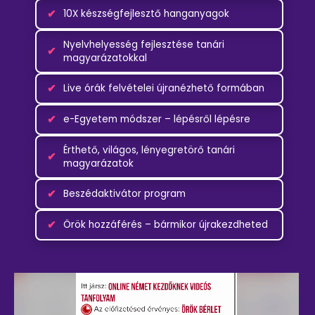
✔
10X készségfejlesztő hanganyagok
Nyelvhelyesség fejlesztése tanári
✔
magyarázatokkal
✔
Live órák felvételei újranézhető formában
✔
e-Egyetem módszer – lépésről lépésre
Érthető, világos, lényegretörő tanári
✔
magyarázatok
✔
Beszédaktivátor program
✔
Örök hozzáférés – bármikor újrakezdheted