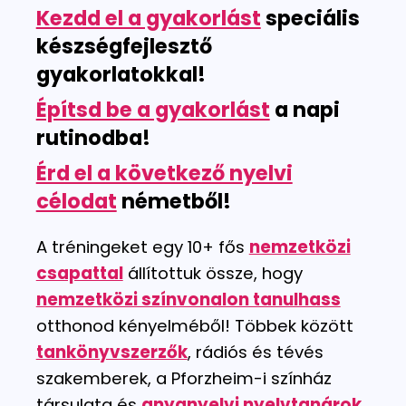
Kezdd el a gyakorlást
speciális
készségfejlesztő
gyakorlatokkal!
Építsd be a gyakorlást
a napi
rutinodba!
Érd el a következő nyelvi
célodat
németből!
A tréningeket egy 10+ fős
nemzetközi
csapattal
állítottuk össze, hogy
nemzetközi színvonalon tanulhass
otthonod kényelméből! Többek között
tankönyvszerzők
, rádiós és tévés
szakemberek, a Pforzheim-i színház
társulata és
anyanyelvi nyelvtanárok