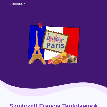
tréningek
Szintezett Francia Tanfolyamok