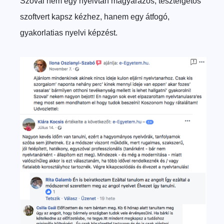
Szóval nem egy nyelvtan magyarázós, tesztelgetős
szoftvert kapsz kézhez, hanem egy átfogó,
gyakorlatias nyelvi képzést.