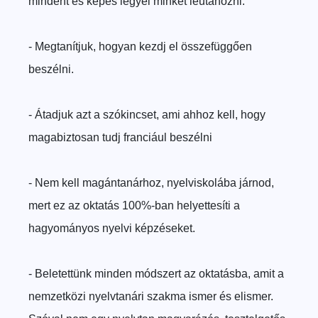
mindent és képes legyél minket leutánozni.
- Megtanítjuk, hogyan kezdj el összefüggően
beszélni.
- Átadjuk azt a szókincset, ami ahhoz kell, hogy
magabiztosan tudj franciául beszélni
- Nem kell magántanárhoz, nyelviskolába járnod,
mert ez az oktatás 100%-ban helyettesíti a
hagyományos nyelvi képzéseket.
- Beletettünk minden módszert az oktatásba, amit a
nemzetközi nyelvtanári szakma ismer és elismer.